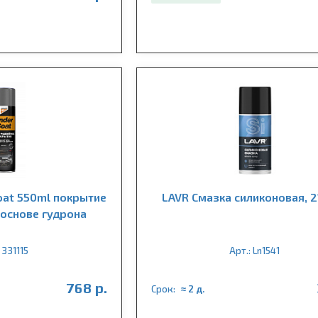
oat 550ml покрытие
LAVR Cмазка cиликоновая, 2
 основе гудрона
 331115
Арт.: Ln1541
768 р.
Срок:
≈ 2 д.