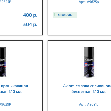
 A9627P
Арт.: A9625p
400 р.
в наличии
304 р.
а проникающая
Axiom смазка силиконов
ская 210 мл.
бесцетная 210 мл.
 A9629P
Арт.: A9621p