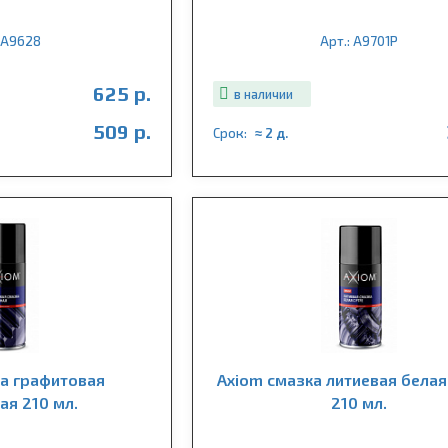
: A9628
Арт.: A9701P
625 р.
в наличии
509 р.
Срок:
≈ 2 д.
а графитовая
Axiom смазка литиевая белая
ая 210 мл.
210 мл.