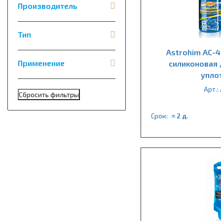
Производитель
Тип
Astrohim AC-
Применение
силиконовая 
упло
Арт.:
Срок:
≈ 2 д.