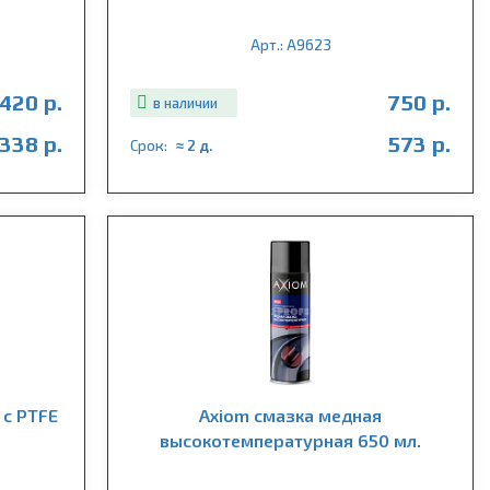
Арт.: A9623
420 р.
750 р.
в наличии
338 р.
573 р.
Срок:
≈ 2 д.
 c PTFE
Axiom смазка медная
высокотемпературная 650 мл.