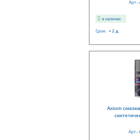
Арт.:
в наличии
Срок:
≈ 2 д.
Axiom смазк
синтетиче
Арт.: