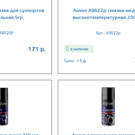
зка для суппортов
Axiom A9622p смазка мед
льная 5гр.
высокотемпературная 20
 A8520P
Арт.: A9622p
171 р.
в наличии
Срок:
≈ 5 д.
зка сухая 210 мл.
Axiom адгезионная смазка