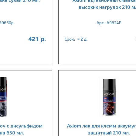
высоких нагрузок 210 м
 A9630p
Арт.: A9624P
421 р.
Срок:
≈ 2 д.
юч с дисульфидом
Axiom лак для клемм аккуму
а 650 мл.
защитный 210 мл.