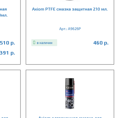
ная
Axiom PTFE смазка защитная 210 мл.
0мл.
Арт.: A9626P
510 р.
460 р.
в наличии
391 р.
 для
Axiom адгезионная смазка для