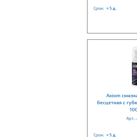
Срок:
≈ 5 д.
Axiom смазк
бесцетная с губ
10
Арт.:
Срок:
≈ 5 д.