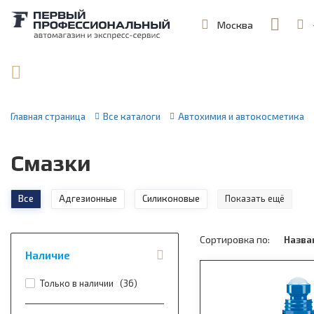
Москва
,
ул. Шеремет
Поиск по артикулу / VIN
Главная страница
Все каталоги
Автохимия и автокосметика
Смазки
Все
Адгезионные
Силиконовые
Показать ещё
Сортировка по:
Назв
Наличие
Только в наличии (
36
)