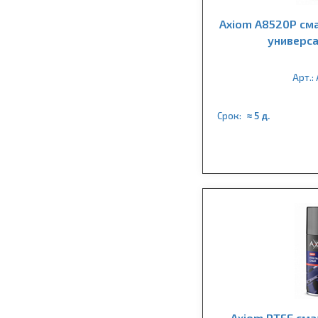
Axiom A8520P сма
универса
Арт.:
Срок:
≈ 5 д.
Axiom PTFE сма