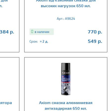
л.
высоких нагрузок 650 мл.
Арт.: A9624
384 р.
770 р.
в наличии
549 р.
Срок:
≈ 2 д.
лятора
Axiom смазка алюминиевая
антизадирная 650 мл.