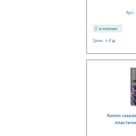
Арт.
в наличии
Срок:
≈ 2 д.
Axiom смазк
пластичн