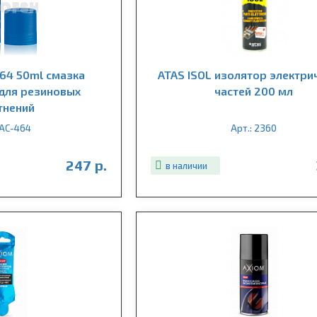
464 50ml смазка
ATAS ISOL изолятор электри
для резиновых
частей 200 мл
тнений
 АС-464
Арт.: 2360
247 р.
в наличии