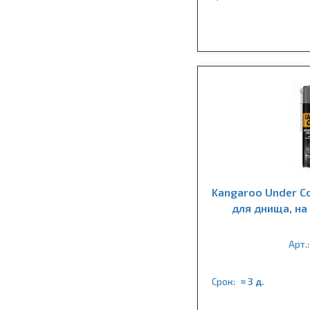
Kangaroo Under C
для днища, на
Арт.:
Срок:
≈ 3 д.