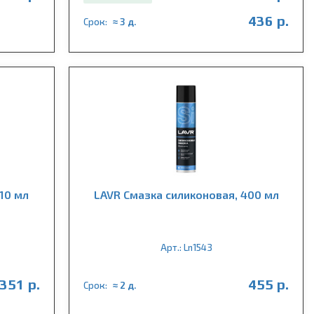
436 р.
Срок:
≈ 3 д.
10 мл
LAVR Cмазка cиликоновая, 400 мл
Арт.: Ln1543
351 р.
455 р.
Срок:
≈ 2 д.