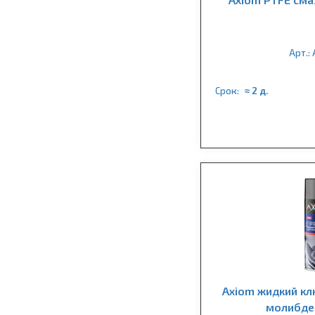
Арт.:
Срок:
≈ 2 д.
Axiom жидкий кл
молибден