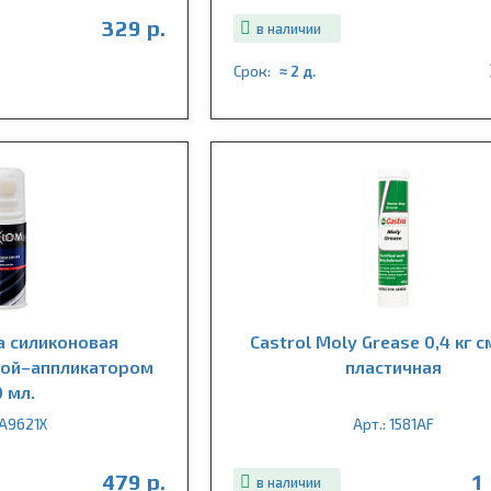
329 р.
в наличии
Срок:
≈ 2 д.
а силиконовая
Castrol Moly Grease 0,4 кг 
кой–аппликатором
пластичная
0 мл.
 A9621X
Арт.: 1581AF
479 р.
1
в наличии