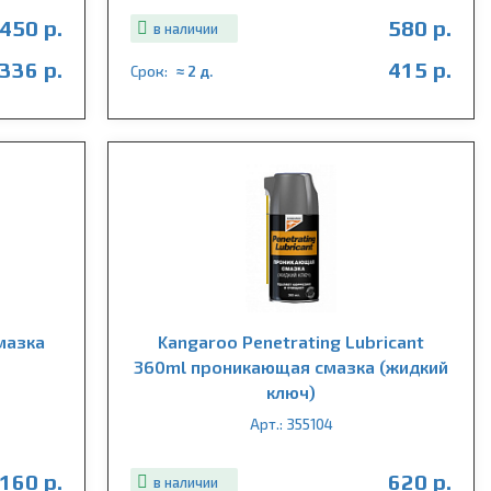
450 р.
580 р.
в наличии
336 р.
415 р.
Срок:
≈ 2 д.
смазка
Kangaroo Penetrating Lubricant
360ml проникающая смазка (жидкий
ключ)
Арт.: 355104
 160 р.
620 р.
в наличии