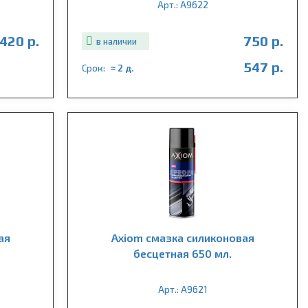
Арт.: A9622
420 р.
750 р.
в наличии
547 р.
Срок:
≈ 2 д.
ая
Axiom смазка силиконовая
бесцетная 650 мл.
Арт.: A9621