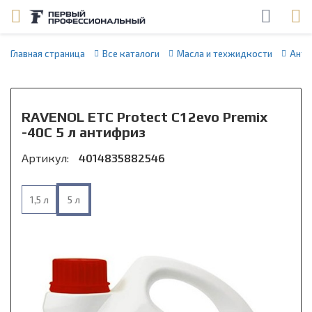
Главная страница
Все каталоги
Масла и техжидкости
Анти
RAVENOL ETC Protect C12evo Premix
-40C 5 л антифриз
Артикул:
4014835882546
1,5 л
5 л