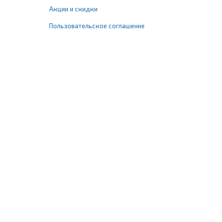
Акции и скидки
Пользовательское соглашение
+7 (495) 477-67-77
info@1profshop.ru
Москва
,
ул. Шереметьевская, 45Б
с 8:00 до 21:00 без выходных
ПРИСОЕДИНЯЙТЕСЬ К НАМ
Заказать звонок