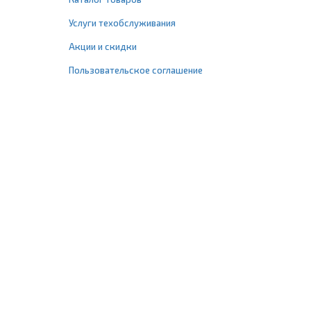
Услуги техобслуживания
Акции и скидки
Пользовательское соглашение
+7 (495) 477-67-77
info@1profshop.ru
Москва
,
ул. Шереметьевская, 45Б
с 8:00 до 21:00 без выходных
ПРИСОЕДИНЯЙТЕСЬ К НАМ