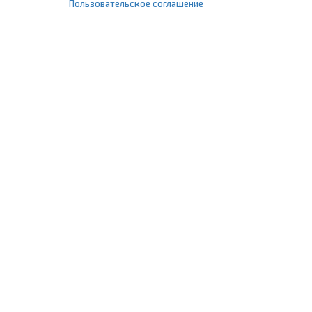
Пользовательское соглашение
+7 (495) 477-67-77
info@1profshop.ru
Москва
,
ул. Шереметьевская, 45Б
с 8:00 до 21:00 без выходных
ПРИСОЕДИНЯЙТЕСЬ К НАМ
Заказать звонок