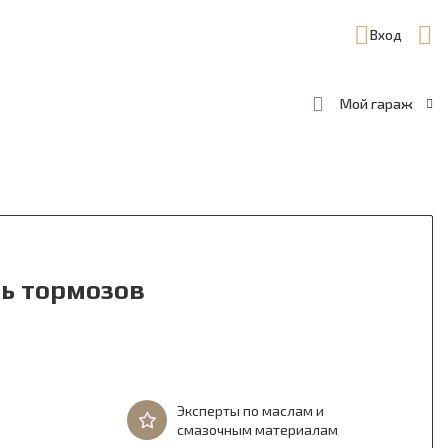
Вход
Мой гараж
ль тормозов
Эксперты по маслам и
смазочным материалам