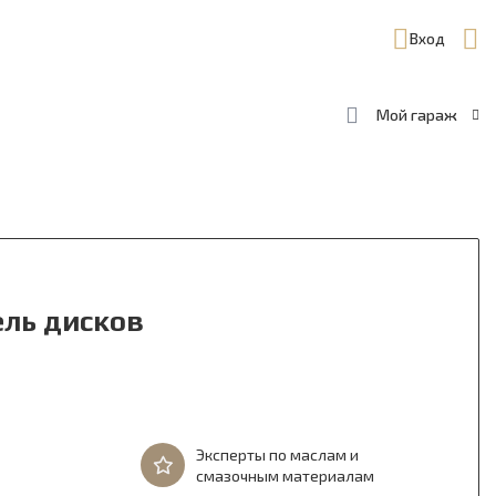
Вход
Мой гараж
ель дисков
Эксперты по маслам и
смазочным материалам