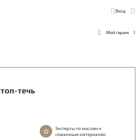
Вход
Мой гараж
стоп-течь
Эксперты по маслам и
смазочным материалам