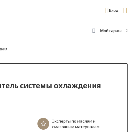
Вход
Мой гараж
ения
титель системы охлаждения
Эксперты по маслам и
смазочным материалам