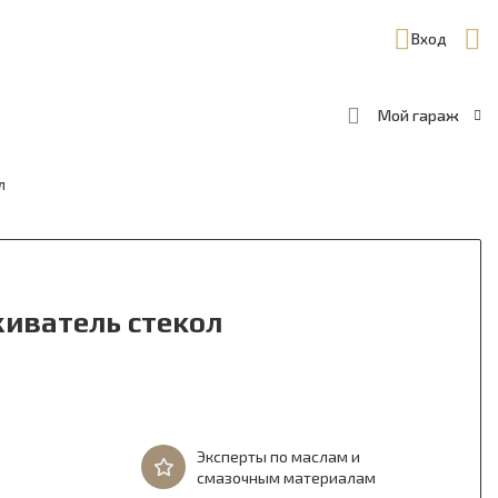
Вход
Мой гараж
л
иватель стекол
Эксперты по маслам и
смазочным материалам