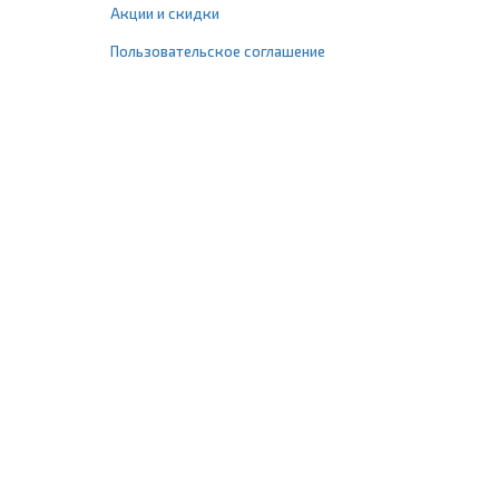
Акции и скидки
Пользовательское соглашение
+7 (495) 477-67-77
info@1profshop.ru
Москва
,
ул. Шереметьевская, 45Б
с 8:00 до 21:00 без выходных
ПРИСОЕДИНЯЙТЕСЬ К НАМ
Заказать звонок