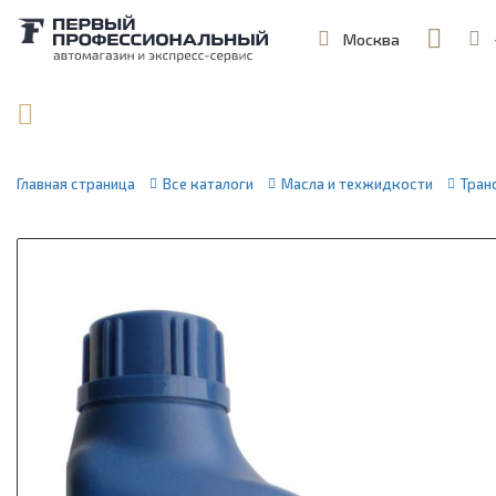
Москва
,
ул. Шеремет
Поиск по артикулу / VIN
Главная страница
Все каталоги
Масла и техжидкости
Тран