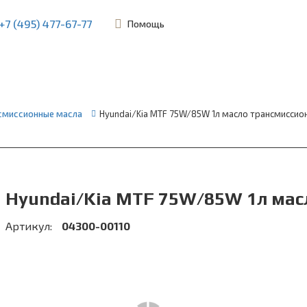
+7 (495) 477-67-77
Помощь
ьевская, 45Б
смиссионные масла
Hyundai/Kia MTF 75W/85W 1л масло трансмиссио
Hyundai/Kia MTF 75W/85W 1л мас
Артикул:
04300-00110