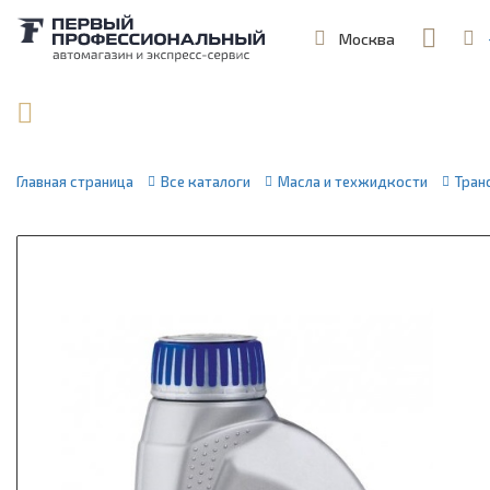
Москва
,
ул. Шеремет
Поиск по артикулу / VIN
Главная страница
Все каталоги
Масла и техжидкости
Тран