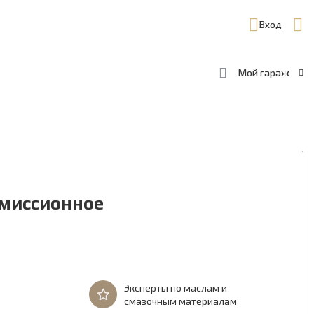
Вход
Мой гараж
смиссионное
Эксперты по маслам и
смазочным материалам