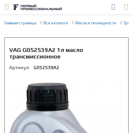
Главная страница
Все каталоги
Масла и техжидкости
Тран
VAG G052539A2 1л масло
трансмиссионное
Артикул:
G052539A2