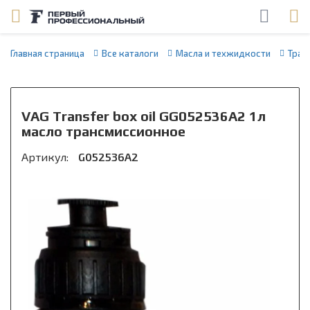
Главная страница
Все каталоги
Масла и техжидкости
Тран
VAG Transfer box oil GG052536A2 1л
масло трансмиссионное
Артикул:
G052536A2