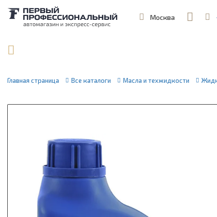
Москва
,
ул. Шеремет
Поиск по артикулу / VIN
Главная страница
Все каталоги
Масла и техжидкости
Жидк