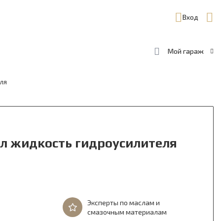
Вход
Мой гараж
еля
1л жидкость гидроусилителя
Эксперты по маслам и
смазочным материалам