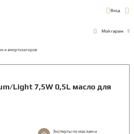
Вход
Мой гараж
илок и амортизаторов
ium/Light 7,5W 0,5L масло для
Эксперты по маслам и