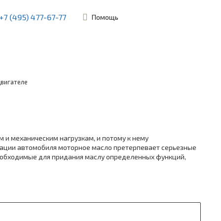
+7 (495) 477-67-77
Помощь
ьевская, 45Б
двигателе
 и механическим нагрузкам, и потому к нему
тации автомобиля моторное масло претерпевает серьезные
необходимые для придания маслу определенных функций,