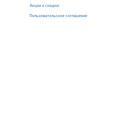
Акции и скидки
Пользовательское соглашение
+7 (495) 477-67-77
info@1profshop.ru
Москва
,
ул. Шереметьевская, 45Б
с 8:00 до 21:00 без выходных
ПРИСОЕДИНЯЙТЕСЬ К НАМ
Заказать звонок