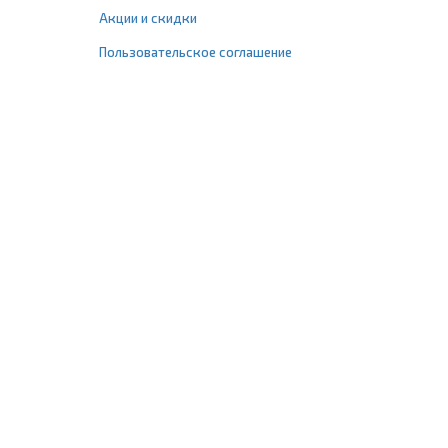
Акции и скидки
Пользовательское соглашение
+7 (495) 477-67-77
info@1profshop.ru
Москва
,
ул. Шереметьевская, 45Б
с 8:00 до 21:00 без выходных
ПРИСОЕДИНЯЙТЕСЬ К НАМ
Заказать звонок