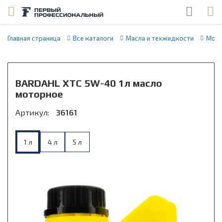
Главная страница
Все каталоги
Масла и техжидкости
Мото
BARDAHL XTC 5W-40 1л масло
моторное
Артикул:
36161
1 л
4 л
5 л