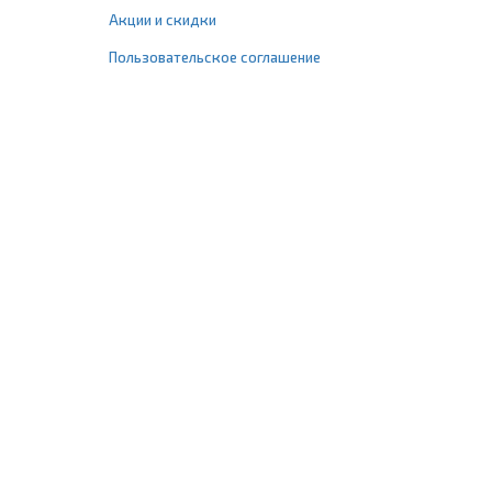
Акции и скидки
Пользовательское соглашение
+7 (495) 477-67-77
info@1profshop.ru
Москва
,
ул. Шереметьевская, 45Б
с 8:00 до 21:00 без выходных
ПРИСОЕДИНЯЙТЕСЬ К НАМ
Заказать звонок