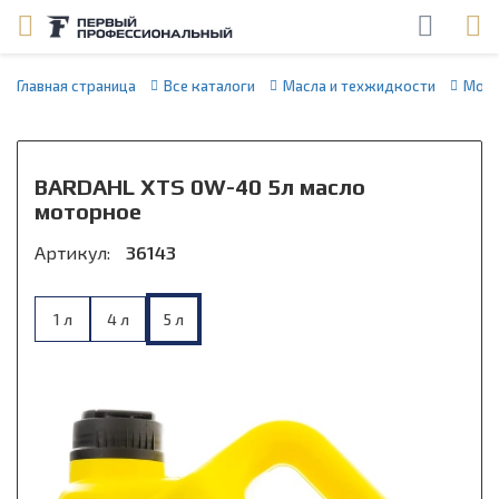
Главная страница
Все каталоги
Масла и техжидкости
Мото
BARDAHL XTS 0W-40 5л масло
моторное
Артикул:
36143
1 л
4 л
5 л