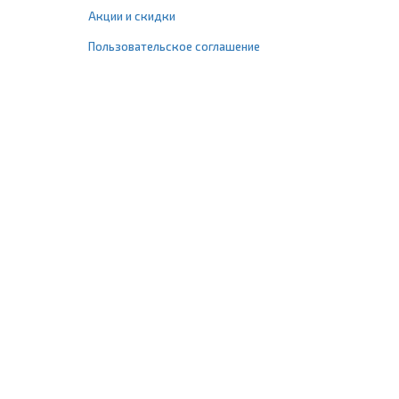
Акции и скидки
Пользовательское соглашение
+7 (495) 477-67-77
info@1profshop.ru
Москва
,
ул. Шереметьевская, 45Б
с 8:00 до 21:00 без выходных
ПРИСОЕДИНЯЙТЕСЬ К НАМ
Заказать звонок