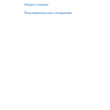
Акции и скидки
Пользовательское соглашение
+7 (495) 477-67-77
info@1profshop.ru
Москва
,
ул. Шереметьевская, 45Б
с 8:00 до 21:00 без выходных
ПРИСОЕДИНЯЙТЕСЬ К НАМ
Заказать звонок