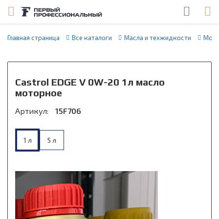
Главная страница
Все каталоги
Масла и техжидкости
Мото
Castrol EDGE V 0W-20 1л масло
моторное
Артикул:
15F706
1 л
5 л