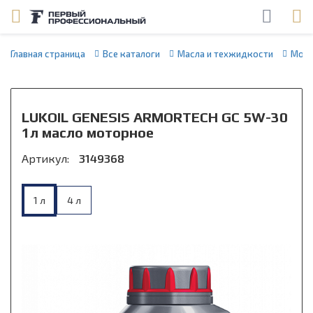
Главная страница
Все каталоги
Масла и техжидкости
Мото
LUKOIL GENESIS ARMORTECH GC 5W-30
1л масло моторное
Артикул:
3149368
1 л
4 л