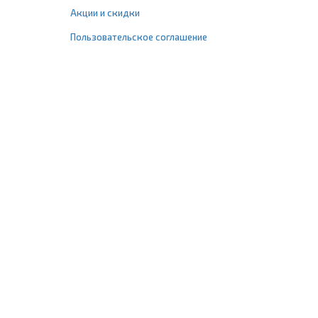
Акции и скидки
Пользовательское соглашение
+7 (495) 477-67-77
info@1profshop.ru
Москва
,
ул. Шереметьевская, 45Б
с 8:00 до 21:00 без выходных
ПРИСОЕДИНЯЙТЕСЬ К НАМ
Заказать звонок