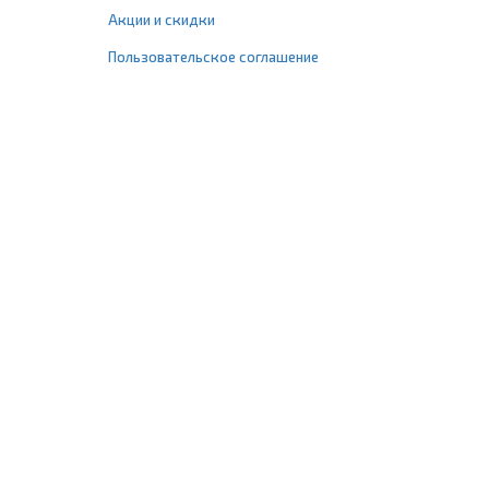
Акции и скидки
Пользовательское соглашение
+7 (495) 477-67-77
info@1profshop.ru
Москва
,
ул. Шереметьевская, 45Б
с 8:00 до 21:00 без выходных
ПРИСОЕДИНЯЙТЕСЬ К НАМ
Заказать звонок