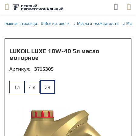
Главная страница
Все каталоги
Масла и техжидкости
Мото
LUKOIL LUXE 10W-40 5л масло
моторное
Артикул:
3705305
1 л
4 л
5 л