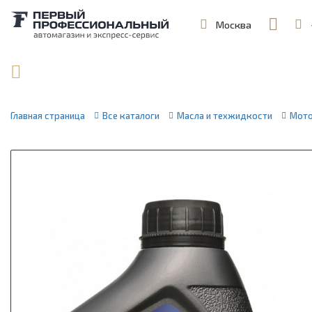
Москва
,
ул. Шеремет
Поиск по артикулу / VIN
Главная страница
Все каталоги
Масла и техжидкости
Мото