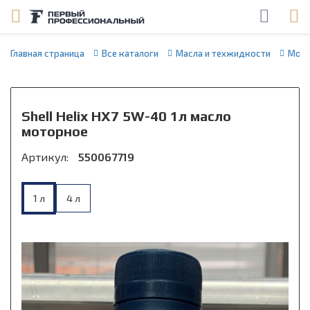
Главная страница
Все каталоги
Масла и техжидкости
Мото
Shell Helix HX7 5W-40 1л масло
моторное
Артикул:
550067719
1 л
4 л