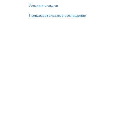
Акции и скидки
Пользовательское соглашение
+7 (495) 477-67-77
info@1profshop.ru
Москва
,
ул. Шереметьевская, 45Б
с 8:00 до 21:00 без выходных
ПРИСОЕДИНЯЙТЕСЬ К НАМ
Заказать звонок