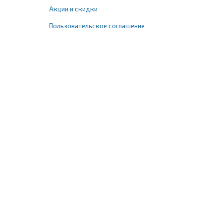
Акции и скидки
Пользовательское соглашение
+7 (495) 477-67-77
info@1profshop.ru
Москва
,
ул. Шереметьевская, 45Б
с 8:00 до 21:00 без выходных
ПРИСОЕДИНЯЙТЕСЬ К НАМ
Заказать звонок