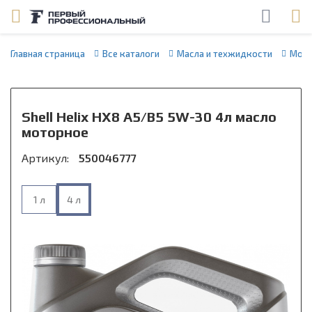
Главная страница
Все каталоги
Масла и техжидкости
Мото
Shell Helix HX8 A5/B5 5W-30 4л масло
моторное
Артикул:
550046777
1 л
4 л