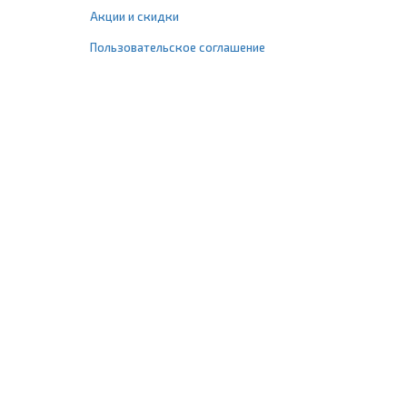
Акции и скидки
Пользовательское соглашение
+7 (495) 477-67-77
info@1profshop.ru
Москва
,
ул. Шереметьевская, 45Б
с 8:00 до 21:00 без выходных
ПРИСОЕДИНЯЙТЕСЬ К НАМ
Заказать звонок