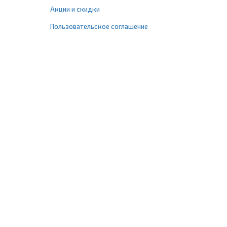
Акции и скидки
Пользовательское соглашение
+7 (495) 477-67-77
info@1profshop.ru
Москва
,
ул. Шереметьевская, 45Б
с 8:00 до 21:00 без выходных
ПРИСОЕДИНЯЙТЕСЬ К НАМ
Заказать звонок