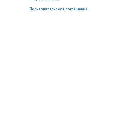
Пользовательское соглашение
+7 (495) 477-67-77
info@1profshop.ru
Москва
,
ул. Шереметьевская, 45Б
с 8:00 до 21:00 без выходных
ПРИСОЕДИНЯЙТЕСЬ К НАМ
Заказать звонок