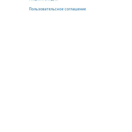
Пользовательское соглашение
+7 (495) 477-67-77
info@1profshop.ru
Москва
,
ул. Шереметьевская, 45Б
с 8:00 до 21:00 без выходных
ПРИСОЕДИНЯЙТЕСЬ К НАМ
Заказать звонок