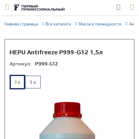
Главная страница
Все каталоги
Масла и техжидкости
Анти
HEPU Antifreeze P999-G12 1,5л
Артикул:
P999-G12
1 л
5 л