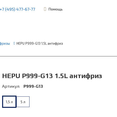
+7 (495) 477-67-77
Помощь
ьевская, 45Б
фризы
HEPU P999-G13 1.5L антифриз
HEPU P999-G13 1.5L антифриз
Артикул:
P999-G13
1,5 л
5 л