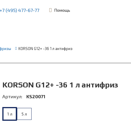
+7 (495) 477-67-77
Помощь
ьевская, 45Б
фризы
KORSON G12+ ⁠-⁠36 1 л антифриз
KORSON G12+ ⁠-⁠36 1 л антифриз
Артикул:
KS20071
1 л
5 л