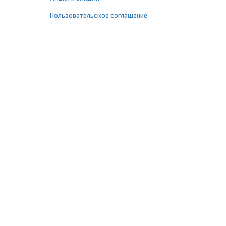
Пользовательское соглашение
+7 (495) 477-67-77
info@1profshop.ru
Москва
,
ул. Шереметьевская, 45Б
с 8:00 до 21:00 без выходных
ПРИСОЕДИНЯЙТЕСЬ К НАМ
Заказать звонок