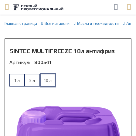
Главная страница
Все каталоги
Масла и техжидкости
Анти
SINTEC MULTIFREEZE 10л антифриз
Артикул:
800541
1 л
5 л
10 л