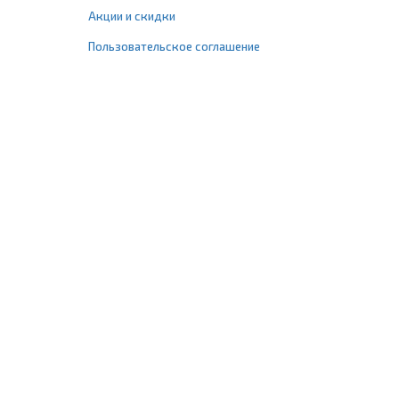
Акции и скидки
Пользовательское соглашение
+7 (495) 477-67-77
info@1profshop.ru
Москва
,
ул. Шереметьевская, 45Б
с 8:00 до 21:00 без выходных
ПРИСОЕДИНЯЙТЕСЬ К НАМ
Заказать звонок