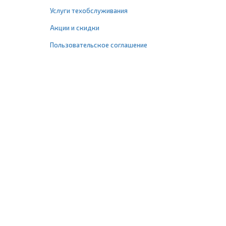
Услуги техобслуживания
Акции и скидки
Пользовательское соглашение
+7 (495) 477-67-77
info@1profshop.ru
Москва
,
ул. Шереметьевская, 45Б
с 8:00 до 21:00 без выходных
ПРИСОЕДИНЯЙТЕСЬ К НАМ