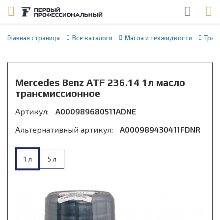
Главная страница
Все каталоги
Масла и техжидкости
Тран
Mercedes Benz ATF 236.14 1л масло
трансмиссионное
Артикул:
A000989680511ADNE
Альтернативный артикул:
A000989430411FDNR
1 л
5 л