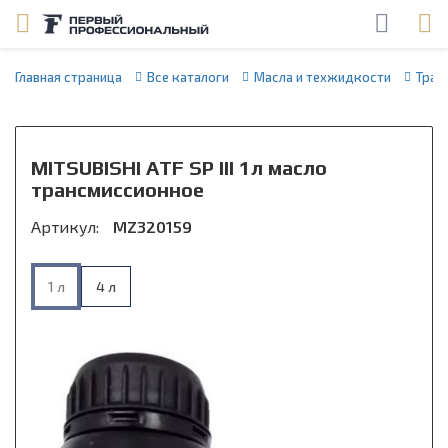
Главная страница
Все каталоги
Масла и техжидкости
Тран
MITSUBISHI ATF SP III 1л масло
трансмиссионное
Артикул:
MZ320159
1 л
4 л