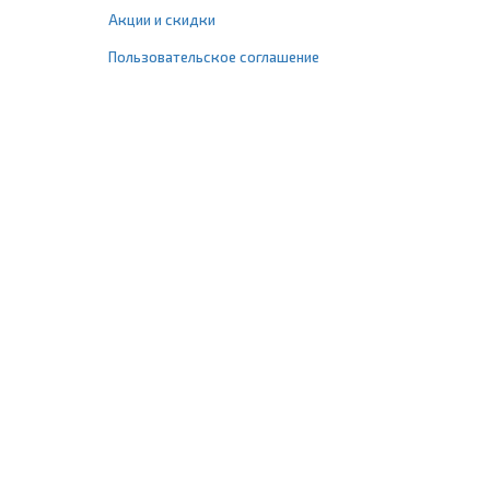
Акции и скидки
Пользовательское соглашение
+7 (495) 477-67-77
info@1profshop.ru
Москва
,
ул. Шереметьевская, 45Б
с 8:00 до 21:00 без выходных
ПРИСОЕДИНЯЙТЕСЬ К НАМ
Заказать звонок