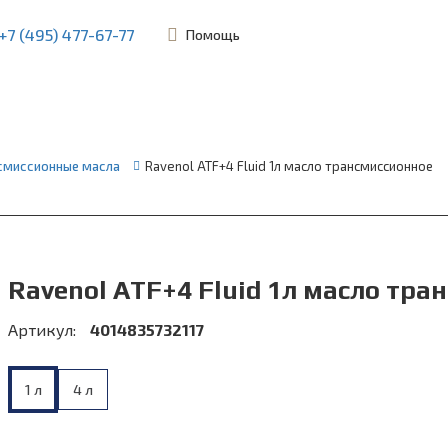
+7 (495) 477-67-77
Помощь
ьевская, 45Б
смиссионные масла
Ravenol ATF+4 Fluid 1л масло трансмиссионное
Ravenol ATF+4 Fluid 1л масло тр
Артикул:
4014835732117
1 л
4 л