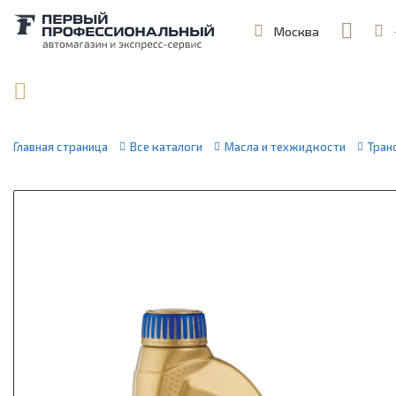
Москва
,
ул. Шеремет
Поиск по артикулу / VIN
Главная страница
Все каталоги
Масла и техжидкости
Тран