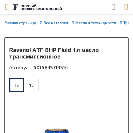
Главная страница
Все каталоги
Масла и техжидкости
Тран
Ravenol ATF 8HP Fluid 1л масло
трансмиссионное
Артикул:
4014835719514
1 л
4 л