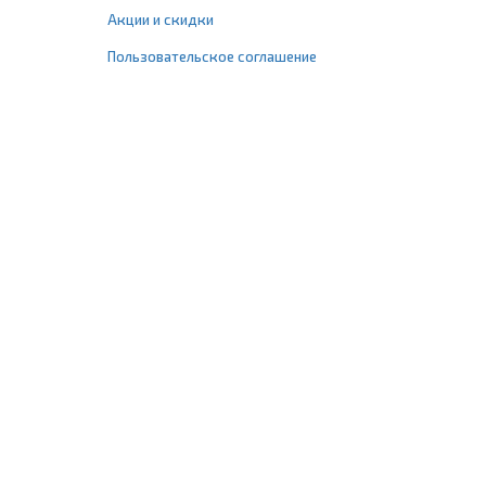
Акции и скидки
Пользовательское соглашение
+7 (495) 477-67-77
info@1profshop.ru
Москва
,
ул. Шереметьевская, 45Б
с 8:00 до 21:00 без выходных
ПРИСОЕДИНЯЙТЕСЬ К НАМ
Заказать звонок