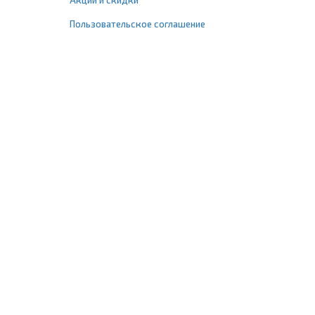
Акции и скидки
Пользовательское соглашение
+7 (495) 477-67-77
info@1profshop.ru
Москва
,
ул. Шереметьевская, 45Б
с 8:00 до 21:00 без выходных
ПРИСОЕДИНЯЙТЕСЬ К НАМ
Заказать звонок