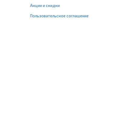
Акции и скидки
Пользовательское соглашение
+7 (495) 477-67-77
info@1profshop.ru
Москва
,
ул. Шереметьевская, 45Б
с 8:00 до 21:00 без выходных
ПРИСОЕДИНЯЙТЕСЬ К НАМ
Заказать звонок