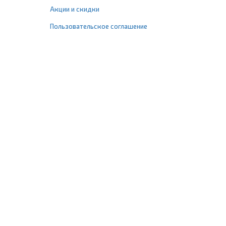
Акции и скидки
Пользовательское соглашение
+7 (495) 477-67-77
info@1profshop.ru
Москва
,
ул. Шереметьевская, 45Б
с 8:00 до 21:00 без выходных
ПРИСОЕДИНЯЙТЕСЬ К НАМ
Заказать звонок