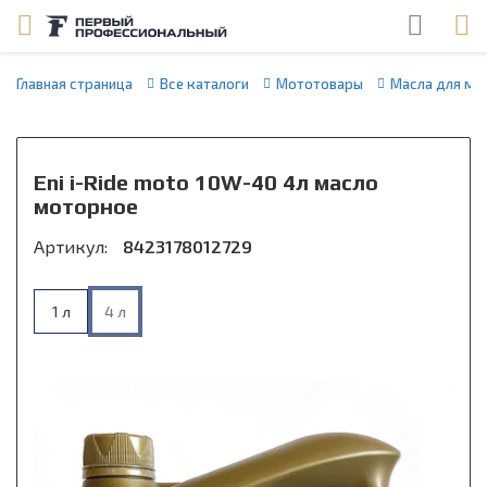
Главная страница
Все каталоги
Мототовары
Масла для мо
Eni i-Ride moto 10W-40 4л масло
моторное
Артикул:
8423178012729
1 л
4 л