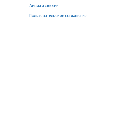
Акции и скидки
Пользовательское соглашение
+7 (495) 477-67-77
info@1profshop.ru
Москва
,
ул. Шереметьевская, 45Б
с 8:00 до 21:00 без выходных
ПРИСОЕДИНЯЙТЕСЬ К НАМ
Заказать звонок