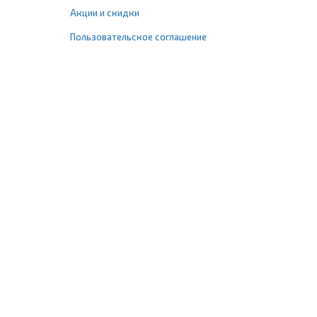
Акции и скидки
Пользовательское соглашение
+7 (495) 477-67-77
info@1profshop.ru
Москва
,
ул. Шереметьевская, 45Б
с 8:00 до 21:00 без выходных
ПРИСОЕДИНЯЙТЕСЬ К НАМ
Заказать звонок