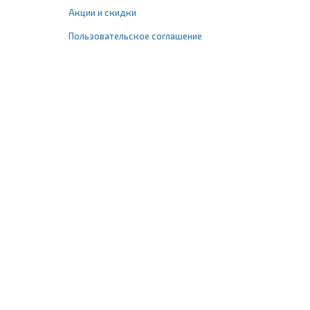
Акции и скидки
Пользовательское соглашение
+7 (495) 477-67-77
info@1profshop.ru
Москва
,
ул. Шереметьевская, 45Б
с 8:00 до 21:00 без выходных
ПРИСОЕДИНЯЙТЕСЬ К НАМ
Заказать звонок