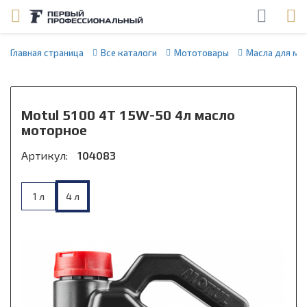
Главная страница
Все каталоги
Мототовары
Масла для мо
Motul 5100 4T 15W-50 4л масло
моторное
Артикул:
104083
1 л
4 л