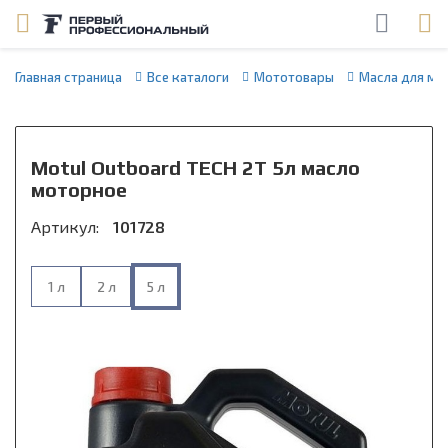
Главная страница
Все каталоги
Мототовары
Масла для мо
Motul Outboard TECH 2T 5л масло
моторное
Артикул:
101728
1 л
2 л
5 л