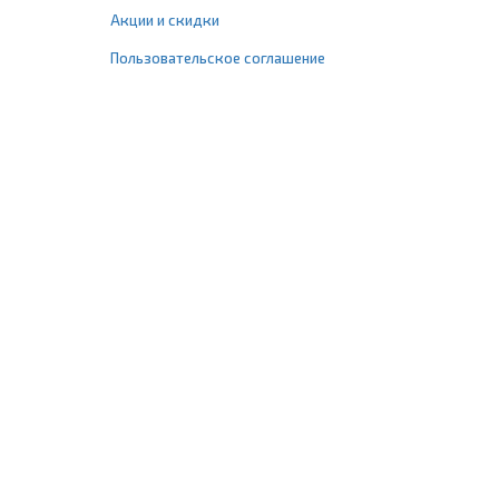
Акции и скидки
Пользовательское соглашение
+7 (495) 477-67-77
info@1profshop.ru
Москва
,
ул. Шереметьевская, 45Б
с 8:00 до 21:00 без выходных
ПРИСОЕДИНЯЙТЕСЬ К НАМ
Заказать звонок