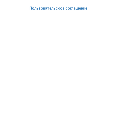
Пользовательское соглашение
+7 (495) 477-67-77
info@1profshop.ru
Москва
,
ул. Шереметьевская, 45Б
с 8:00 до 21:00 без выходных
ПРИСОЕДИНЯЙТЕСЬ К НАМ
Заказать звонок