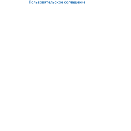
Пользовательское соглашение
+7 (495) 477-67-77
info@1profshop.ru
Москва
,
ул. Шереметьевская, 45Б
с 8:00 до 21:00 без выходных
ПРИСОЕДИНЯЙТЕСЬ К НАМ
Заказать звонок