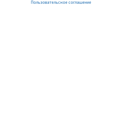
Пользовательское соглашение
+7 (495) 477-67-77
info@1profshop.ru
Москва
,
ул. Шереметьевская, 45Б
с 8:00 до 21:00 без выходных
ПРИСОЕДИНЯЙТЕСЬ К НАМ
Заказать звонок