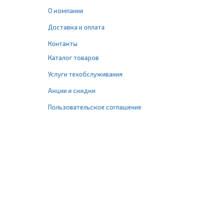
О компании
Доставка и оплата
Контакты
Каталог товаров
Услуги техобслуживания
Акции и скидки
Пользовательское соглашение
+7 (495) 477-67-77
info@1profshop.ru
Москва
,
ул. Шереметьевская, 45Б
с 8:00 до 21:00 без выходных