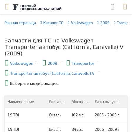
Главная страница
Каталог ТО
Volkswagen
2009
Transpor
Запчасти для ТО на Volkswagen
Transporter автобус (California, Caravelle) V
(2009)
Volkswagen
2009
Transporter
Transporter автобус (California, Caravelle) V
Выберите модификацию
Наименование
Двигатель
Мощность
Даты выпуска
1.9 TDI
Дизель
102 л.с.
2005 - 2009 г.
1.9 TDI
Дизель
84 л.с.
2006 - 2009 г.